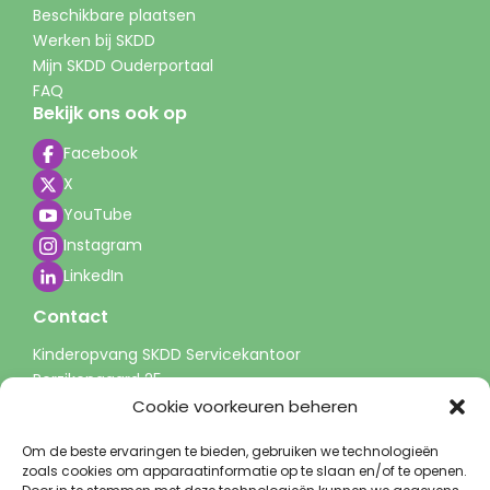
Beschikbare plaatsen
Werken bij SKDD
Mijn SKDD Ouderportaal
FAQ
Bekijk ons ook op
Facebook
X
YouTube
Instagram
LinkedIn
Contact
Kinderopvang SKDD Servicekantoor
Perzikengaard 25
3941 LP Doorn
Cookie voorkeuren beheren
info@skdd.nl
Om de beste ervaringen te bieden, gebruiken we technologieën
0343 - 51 60 00
zoals cookies om apparaatinformatie op te slaan en/of te openen.
(tussen 9-13 uur)