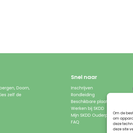
Snel naar
bergen, Doorn,
Inschrijven
es zelf de
Rondleiding
Beschikbare plaatsen
Werken bij SKDD
Om de best
Mijn SKDD Ouderportaal
om apparaa
FAQ
deze techn
deze site 