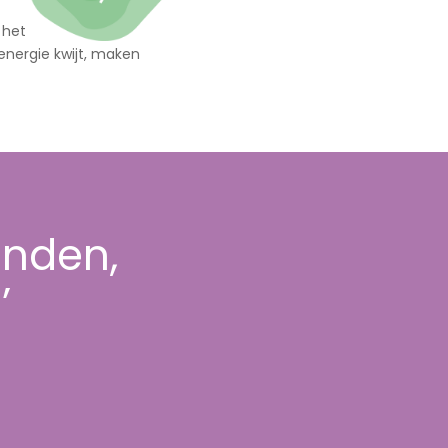
 het
energie kwijt, maken
anden,
’