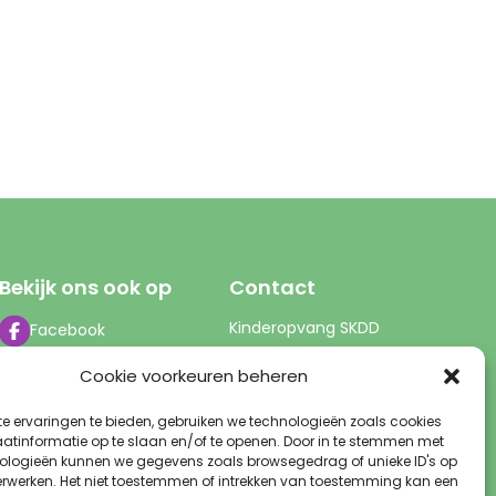
Bekijk ons ook op
Contact
Kinderopvang SKDD
Facebook
Servicekantoor
X
Cookie voorkeuren beheren
Perzikengaard 25
YouTube
3941 LP Doorn
e ervaringen te bieden, gebruiken we technologieën zoals cookies
Instagram
info@skdd.nl
tinformatie op te slaan en/of te openen. Door in te stemmen met
LinkedIn
0343 - 51 60 00
ologieën kunnen we gegevens zoals browsegedrag of unieke ID's op
(tussen 9-13 uur)
verwerken. Het niet toestemmen of intrekken van toestemming kan een