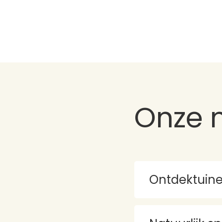
Onze n
Ontdektuine
Jong ontdekke
We streven er naar da