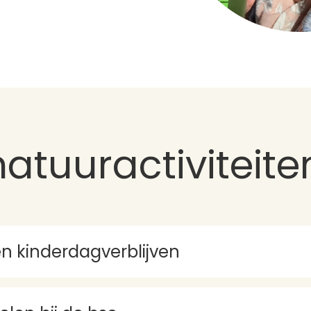
atuuractiviteite
n kinderdagverblijven
n
t ieder kind tot 4 jaar zoveel mogelijk in de gelegenheid is de