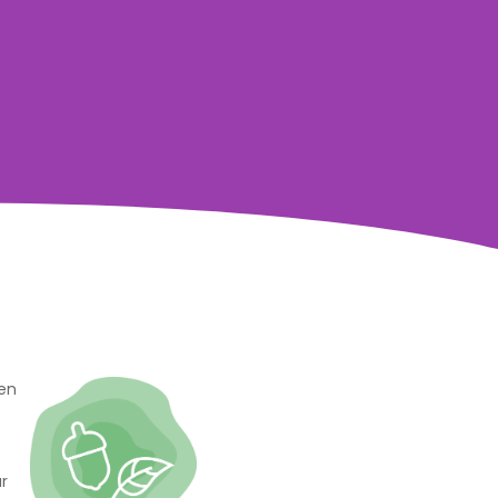
gen
r