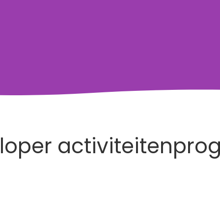
tloper activiteiten­p