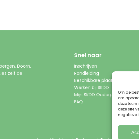
Snel naar
bergen, Doorn,
Inschrijven
es zelf de
Rondleiding
Beschikbare plaatsen
Werken bij SKDD
Om de best
Mijn SKDD Ouderportaal
om apparaa
FAQ
deze techn
deze site 
negatieve 
Acc