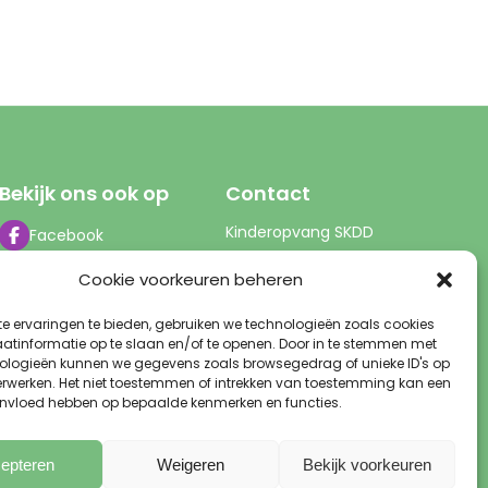
Bekijk ons ook op
Contact
Kinderopvang SKDD
Facebook
Servicekantoor
X
Cookie voorkeuren beheren
Perzikengaard 25
YouTube
3941 LP Doorn
e ervaringen te bieden, gebruiken we technologieën zoals cookies
Instagram
info@skdd.nl
tinformatie op te slaan en/of te openen. Door in te stemmen met
LinkedIn
0343 - 51 60 00
ologieën kunnen we gegevens zoals browsegedrag of unieke ID's op
(tussen 9-13 uur)
verwerken. Het niet toestemmen of intrekken van toestemming kan een
invloed hebben op bepaalde kenmerken en functies.
epteren
Weigeren
Bekijk voorkeuren
®