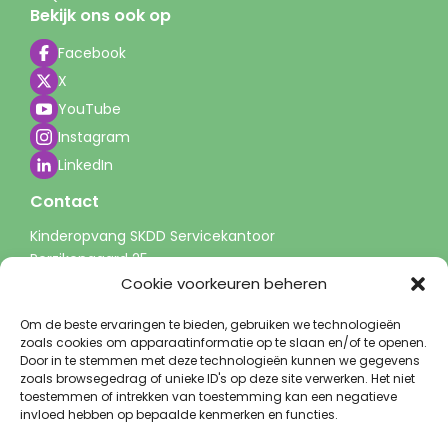
Bekijk ons ook op
Facebook
X
YouTube
Instagram
LinkedIn
Contact
Kinderopvang SKDD Servicekantoor
Perzikengaard 25
3941 LP Doorn
Cookie voorkeuren beheren
info@skdd.nl
Om de beste ervaringen te bieden, gebruiken we technologieën
0343 - 51 60 00
zoals cookies om apparaatinformatie op te slaan en/of te openen.
(tussen 9-13 uur)
Door in te stemmen met deze technologieën kunnen we gegevens
zoals browsegedrag of unieke ID's op deze site verwerken. Het niet
toestemmen of intrekken van toestemming kan een negatieve
invloed hebben op bepaalde kenmerken en functies.