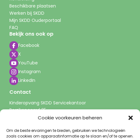
Beschikbare plaatsen
Werken bij SKDD
Mijn SKDD Ouderportaal
FAQ
Bekijk ons ook op
Facebook
X
YouTube
Instagram
LinkedIn
Contact
Kinderopvang SKDD Servicekantoor
Perzikengaard 25
3941 LP Doorn
Cookie voorkeuren beheren
info@skdd.nl
Om de beste ervaringen te bieden, gebruiken we technologieën
0343 - 51 60 00
zoals cookies om apparaatinformatie op te slaan en/of te openen.
(tussen 9-13 uur)