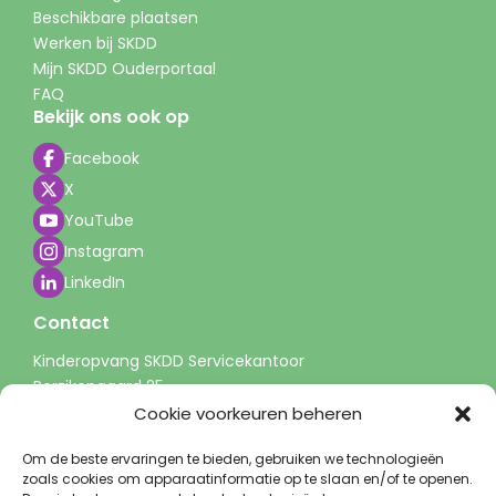
Beschikbare plaatsen
Werken bij SKDD
Mijn SKDD Ouderportaal
FAQ
Bekijk ons ook op
Facebook
X
YouTube
Instagram
LinkedIn
Contact
Kinderopvang SKDD Servicekantoor
Perzikengaard 25
3941 LP Doorn
Cookie voorkeuren beheren
info@skdd.nl
Om de beste ervaringen te bieden, gebruiken we technologieën
0343 - 51 60 00
zoals cookies om apparaatinformatie op te slaan en/of te openen.
(tussen 9-13 uur)