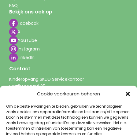
FAQ
Bekijk ons ook op
Facebook
X
YouTube
Instagram
LinkedIn
Contact
Kinderopvang SKDD Servicekantoor
Perzikengaard 25
3941 LP Doorn
Cookie voorkeuren beheren
info@skdd.nl
Om de beste ervaringen te bieden, gebruiken we technologieën
0343 - 51 60 00
zoals cookies om apparaatinformatie op te slaan en/of te openen.
(tussen 9-13 uur)
Door in te stemmen met deze technologieën kunnen we gegevens
zoals browsegedrag of unieke ID's op deze site verwerken. Het niet
toestemmen of intrekken van toestemming kan een negatieve
invloed hebben op bepaalde kenmerken en functies.