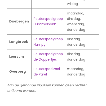
vrijdag
maandag,
Peuterspeelgroep
dinsdag,
Driebergen
Hummelhonk
woensdag,
donderdag
Peuterspeelgroep
dinsdag,
Langbroek
Humpy
donderdag
Peuterspeelgroep
dinsdag,
Leersum
de Dappertjes
donderdag
Peuterspeelzaal
maandag,
Overberg
de Parel
donderdag
Aan de getoonde plaatsen kunnen geen rechten
ontleend worden.