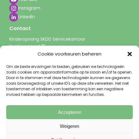
Instagram
LinkedIn
Contact
Kinderopvang SKDD Servicekantoor
Perzikengaard 25
3941 LP Doorn
Cookie voorkeuren beheren
info@skdd.nl
Om de beste ervaringen te bieden, gebruiken we technologieën
0343 - 51 60 00
zoals cookies om apparaatinformatie op te slaan en/of te openen.
(tussen 9-13 uur)
Door in te stemmen met deze technologieën kunnen we gegevens
zoals browsegedrag of unieke ID's op deze site verwerken. Het niet
toestemmen of intrekken van toestemming kan een negatieve
invloed hebben op bepaalde kenmerken en functies.
© 2026 Kinderopvang SKDD
Accepteren
Privacy & cookies
Algemene voorwaarden
Klachten
Partners
Bestuur
Weigeren